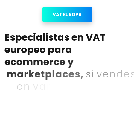
VAT EUROPA
E
s
p
e
c
i
a
l
i
s
t
a
s
e
n
V
A
T
e
u
r
o
p
e
o
p
a
r
a
e
c
o
m
m
e
r
c
e
y
m
a
r
k
e
t
p
l
a
c
e
s
,
s
i
v
e
n
d
e
s
e
n
v
a
r
i
o
s
p
a
í
s
e
s
o
t
r
a
b
a
j
a
s
c
o
n
s
t
o
c
k
f
u
e
r
a
d
e
E
s
p
a
ñ
a
,
n
o
b
a
s
t
a
c
o
n
u
n
a
g
e
s
t
o
r
í
a