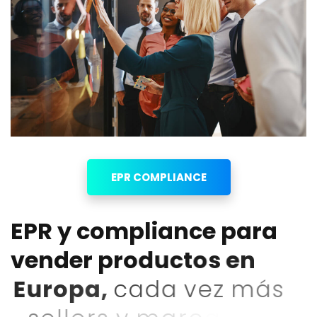
EPR COMPLIANCE
E
P
R
y
c
o
m
p
l
i
a
n
c
e
p
a
r
a
v
e
n
d
e
r
p
r
o
d
u
c
t
o
s
e
n
E
u
r
o
p
a
,
c
a
d
a
v
e
z
m
á
s