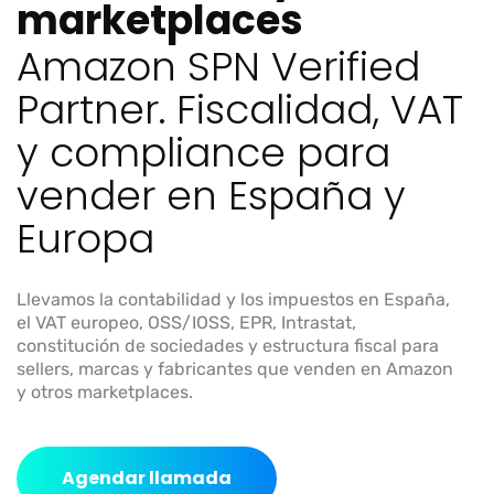
m
a
r
k
e
t
p
l
a
c
e
s
A
m
a
z
o
n
S
P
N
V
e
r
i
f
i
e
d
P
a
r
t
n
e
r
.
F
i
s
c
a
l
i
d
a
d
,
V
A
T
y
c
o
m
p
l
i
a
n
c
e
p
a
r
a
v
e
n
d
e
r
e
n
E
s
p
a
ñ
a
y
E
u
r
o
p
a
Llevamos la contabilidad y los impuestos en España,
el VAT europeo, OSS/IOSS, EPR, Intrastat,
constitución de sociedades y estructura fiscal para
sellers, marcas y fabricantes que venden en Amazon
y otros marketplaces.
Agendar llamada