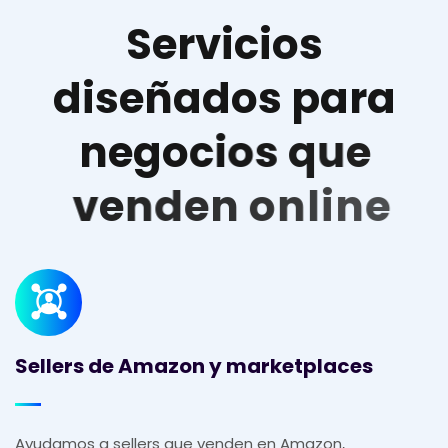
S
e
r
v
i
c
i
o
s
d
i
s
e
ñ
a
d
o
s
p
a
r
a
n
e
g
o
c
i
o
s
q
u
e
v
e
n
d
e
n
o
n
l
i
n
e
Sellers de Amazon y marketplaces
Ayudamos a sellers que venden en Amazon,