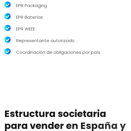
EPR Packaging
EPR Baterías
EPR WEEE
Representante autorizado
Coordinación de obligaciones por país
E
s
t
r
u
c
t
u
r
a
s
o
c
i
e
t
a
r
i
a
p
a
r
a
v
e
n
d
e
r
e
n
E
s
p
a
ñ
a
y