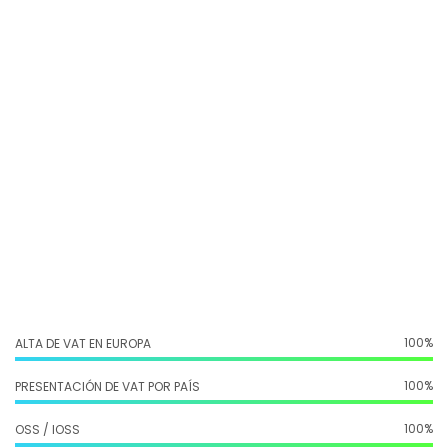
c
o
n
v
e
n
c
i
o
n
a
l
.
T
e
a
y
u
d
a
m
o
s
a
i
d
e
n
t
100%
ALTA DE VAT EN EUROPA
100%
PRESENTACIÓN DE VAT POR PAÍS
100%
OSS / IOSS