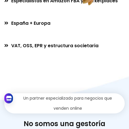
Especialistas en Amazon FBA y marketplaces
España + Europa
VAT, OSS, EPR y estructura societaria
Un partner especializado para negocios que
venden online
N
o
s
o
m
o
s
u
n
a
g
e
s
t
o
r
í
a