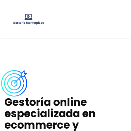
G
e
s
t
o
r
í
a
o
n
l
i
n
e
e
s
p
e
c
i
a
l
i
z
a
d
a
e
n
e
c
o
m
m
e
r
c
e
y