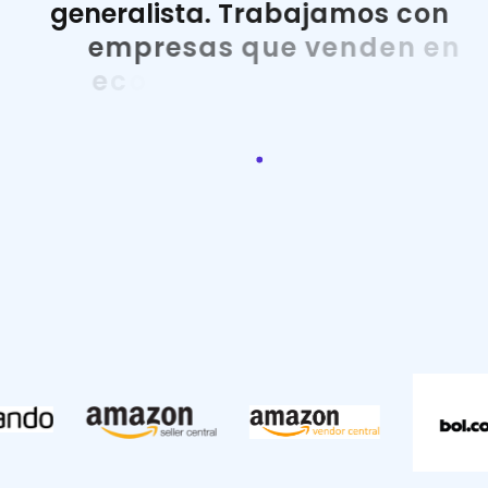
g
e
n
e
r
a
l
i
s
t
a
.
T
r
a
b
a
j
a
m
o
s
c
o
n
e
m
p
r
e
s
a
s
q
u
e
v
e
n
d
e
n
e
n
e
c
o
m
m
e
r
c
e
y
m
a
r
k
e
t
p
l
a
c
e
s
y
n
e
c
e
s
i
t
a
n
u
n
a
e
s
t
r
u
c
t
u
r
a
f
i
s
c
a
l
,
c
o
n
t
a
b
l
e
y
d
e
c
o
m
p
l
i
a
n
c
e
a
d
a
p
t
a
d
a
a
s
u
o
p
e
r
a
t
i
v
a