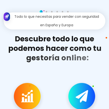
Todo lo que necesitas para vender con seguridad
en España y Europa
D
e
s
c
u
b
r
e
t
o
d
o
l
o
q
u
e
p
o
d
e
m
o
s
h
a
c
e
r
c
o
m
o
t
u
g
e
s
t
o
r
í
a
o
n
l
i
n
e
: