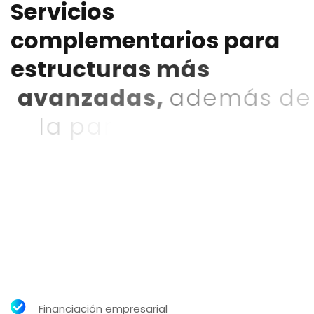
S
e
r
v
i
c
i
o
s
c
o
m
p
l
e
m
e
n
t
a
r
i
o
s
p
a
r
a
e
s
t
r
u
c
t
u
r
a
s
m
á
s
a
v
a
n
z
a
d
a
s
,
a
d
e
m
á
s
d
e
l
a
p
a
r
t
e
f
i
s
c
a
l
y
d
e
c
o
m
p
l
i
a
n
c
e
,
p
o
d
e
m
o
s
a
y
u
d
a
r
t
e
e
n
o
t
r
a
s
á
r
e
a
s
c
l
a
v
e
p
a
r
a
p
r
o
f
e
s
i
o
n
a
l
i
z
a
r
o
e
s
c
a
l
a
r
t
u
n
e
g
o
c
i
o
Financiación empresarial