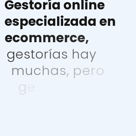
G
e
s
t
o
r
í
a
o
n
l
i
n
e
e
s
p
e
c
i
a
l
i
z
a
d
a
e
n
e
c
o
m
m
e
r
c
e
,
g
e
s
t
o
r
í
a
s
h
a
y
m
u
c
h
a
s
,
p
e
r
o
g
e
s
t
o
r
í
a
o
n
l
i
n
e
e
s
p
e
c
i
a
l
i
z
a
d
a
s
e
n
e
c
o
m
m
e
r
c
e
s
o
l
o