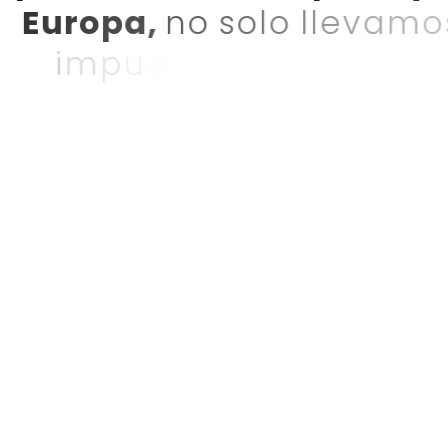
E
u
r
o
p
a
,
n
o
s
o
l
o
l
l
e
v
a
m
o
s
i
m
p
u
e
s
t
o
s
.
T
a
m
b
i
é
n
a
y
u
d
a
m
o
s
a
c
r
e
a
r
l
a
e
s
t
r
u
c
t
u
r
a
a
d
e
c
u
a
d
a
p
a
r
a
o
p
e
r
a
r
:
c
o
n
s
t
i
t
u
c
i
ó
n
d
e
s
o
c
i
e
d
a
d
e
s
e
n
E
s
p
a
ñ
a
,