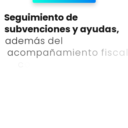
S
e
g
u
i
m
i
e
n
t
o
d
e
s
u
b
v
e
n
c
i
o
n
e
s
y
a
y
u
d
a
s
,
a
d
e
m
á
s
d
e
l
a
c
o
m
p
a
ñ
a
m
i
e
n
t
o
f
i
s
c
a
l
y
c
o
n
t
a
b
l
e
,
i
n
f
o
r
m
a
m
o
s
d
e
f
o
r
m
a
r
e
c
u
r
r
e
n
t
e
a
n
u
e
s
t
r
o
s
c
l
i
e
n
t
e
s
s
o
b
r
e
s
u
b
v
e
n
c
i
o
n
e
s
,
a
y
u
d
a
s
p
ú
b
l
i
c
a
s
e
i
n
c
e
n
t